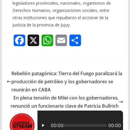
legisladores provinciales, nacionales, organismos de
Derechos Humanos, organizaciones sociales, entre
otras instituciones que repudiaron el accionar de la
Justicia de la provincia de Jujuy.
F
X
W
E
S
a
h
m
h
c
a
a
a
Rebelión patagónica: Tierra del Fuego paralizará la
e
t
i
r
producción de petróleo y los gobernadores se
b
s
l
e
reunirán en CABA
En plena tensión de Milei con los gobernadores,
o
A
renunció un funcionario clave de Patricia Bullrich
o
p
k
p