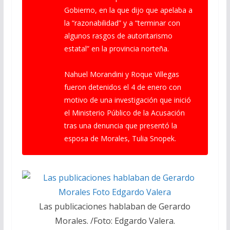
Gobierno, en la que dijo que apelaba a
la “razonabilidad” y a “terminar con
algunos rasgos de autoritarismo
estatal” en la provincia norteña.
Nahuel Morandini y Roque Villegas
fueron detenidos el 4 de enero con
motivo de una investigación que inició
el Ministerio Público de la Acusación
tras una denuncia que presentó la
esposa de Morales, Tulia Snopek.
Las publicaciones hablaban de Gerardo
Morales. /Foto: Edgardo Valera.