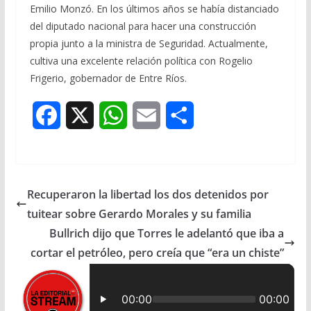
Emilio Monzó. En los últimos años se había distanciado
del diputado nacional para hacer una construcción
propia junto a la ministra de Seguridad. Actualmente,
cultiva una excelente relación política con Rogelio
Frigerio, gobernador de Entre Ríos.
F
X
W
E
S
a
h
m
h
c
a
a
a
Recuperaron la libertad los dos detenidos por
e
t
i
r
tuitear sobre Gerardo Morales y su familia
b
s
l
e
Bullrich dijo que Torres le adelantó que iba a
cortar el petróleo, pero creía que “era un chiste”
o
A
o
p
k
p