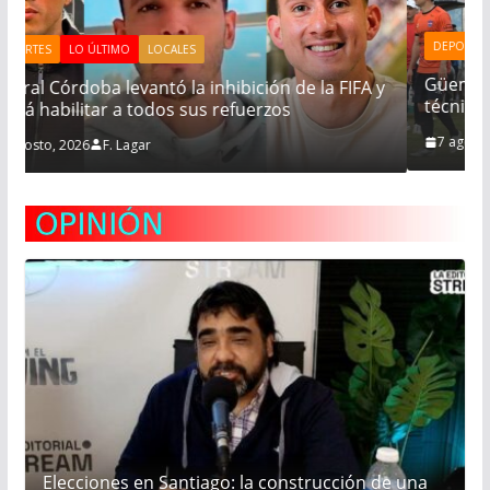
DEPORTES
LO ÚLTIMO
LOCALES
Güemes viaja a Buen Aires y sigue buscando
y
técnico
7 agosto, 2026
F. Lagar
Elecciones en Santiago: la construcción de una