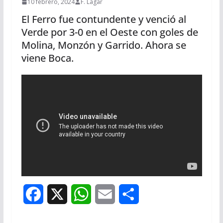
10 febrero, 2024
F. Lagar
El Ferro fue contundente y venció al
Verde por 3-0 en el Oeste con goles de
Molina, Monzón y Garrido. Ahora se
viene Boca.
F
X
W
E
S
a
h
m
h