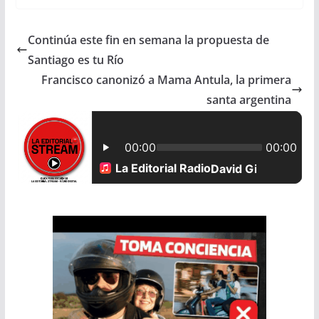
c
a
a
a
Continúa este fin en semana la propuesta de
e
t
i
r
Santiago es tu Río
b
s
l
e
Francisco canonizó a Mama Antula, la primera
santa argentina
o
A
o
p
k
p