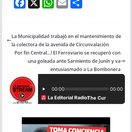
F
X
W
E
S
a
h
m
h
c
a
a
a
La Municipalidad trabajó en el mantenimiento de
e
t
i
r
la colectora de la avenida de Circunvalación
b
s
l
e
Por fin Central…! El Ferroviario se recuperó con
una goleada ante Sarmiento de Junín y va
o
A
entusiasmado a La Bombonera
o
p
k
p