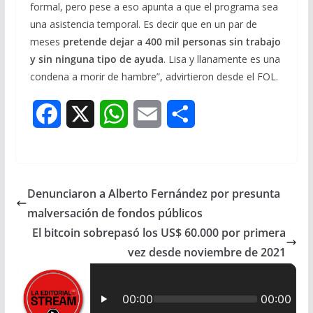
formal, pero pese a eso apunta a que el programa sea
una asistencia temporal. Es decir que en un par de
meses
pretende dejar a 400 mil personas sin trabajo
y sin ninguna tipo de ayuda
. Lisa y llanamente es una
condena a morir de hambre”, advirtieron desde el FOL.
F
X
W
E
S
a
h
m
h
c
a
a
a
Denunciaron a Alberto Fernández por presunta
e
t
i
r
malversación de fondos públicos
b
s
l
e
El bitcoin sobrepasó los US$ 60.000 por primera
vez desde noviembre de 2021
o
A
o
p
k
p