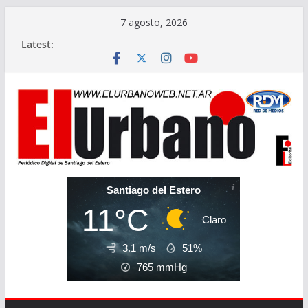
Skip
7 agosto, 2026
to
Latest:
content
Santiago del Estero
11°C
Claro
3.1 m/s
51%
765
mmHg