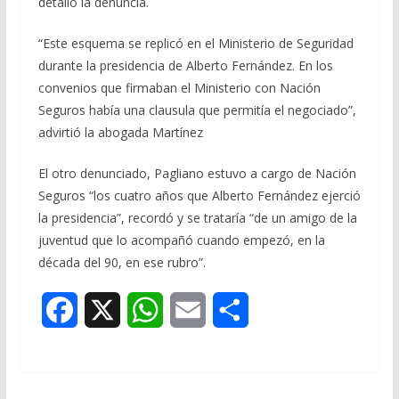
detalló la denuncia.
“Este esquema se replicó en el Ministerio de Seguridad
durante la presidencia de Alberto Fernández. En los
convenios que firmaban el Ministerio con Nación
Seguros había una clausula que permitía el negociado”,
advirtió la abogada Martínez
El otro denunciado, Pagliano estuvo a cargo de Nación
Seguros “los cuatro años que Alberto Fernández ejerció
la presidencia”, recordó y se trataría “de un amigo de la
juventud que lo acompañó cuando empezó, en la
década del 90, en ese rubro”.
F
X
W
E
S
a
h
m
h
c
a
a
a