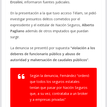
Ercolini
, informaron fuentes judiciales.
En la presentación a la que tuvo acceso Télam, se pidió
investigar presuntos delitos cometidos por el
expresidente y el extitular de Nación Seguros,
Alberto
Pagliano
además de otros imputados que puedan
surgir.
La denuncia se presentó por supuesta
“violación a los
deberes de funcionario público y abuso de
autoridad y malversación de caudales públicos”
.
Según la denuncia, Fernández “ordenó
que todos los seguros estatales
tenían que pasar por Nación Seguros
que, a su vez, contrataba a un broker
y a empresas privadas”