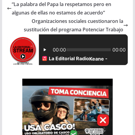
“La palabra del Papa la respetamos pero en
e
t
i
r
algunas de ellas no estamos de acuerdo”
b
s
l
e
Organizaciones sociales cuestionaron la
sustitución del programa Potenciar Trabajo
o
A
o
p
k
p