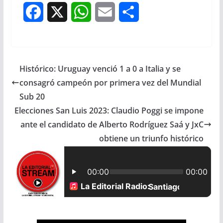
F
X
W
E
S
a
h
m
h
c
a
a
a
Histórico: Uruguay venció 1 a 0 a Italia y se
e
t
i
r
consagró campeón por primera vez del Mundial
b
s
l
e
Sub 20
Elecciones San Luis 2023: Claudio Poggi se impone
o
A
ante el candidato de Alberto Rodríguez Saá y JxC
o
p
obtiene un triunfo histórico
k
p