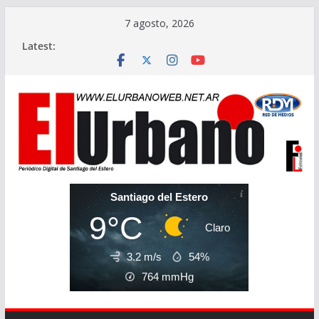
Skip
7 agosto, 2026
to
Latest:
content
Santiago del Estero
9°C
Claro
3.2 m/s
54%
764
mmHg