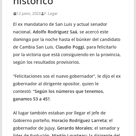
histórico
12 junio, 2023
F. Lagar
El ex mandatario de San Luis y actual senador
nacional,
Adolfo Rodríguez Saá
, se acercó este
domingo por la noche hasta el búnker del candidato
de Cambia San Luis,
Claudio Poggi
, para felicitarlo
por la victoria que está consiguiendo en la provincia,
según los resultados provisorios.
“Felicitaciones sos el nuevo gobernador”, le dijo el ex
gobernador al dirigente opositor, quien le
contestó:
“Según los números que tenemos,
ganamos 53 a 45?.
Al lugar también estaban por llegar el jefe de
Gobierno porteño,
Horacio Rodríguez Larreta
; el
gobernador de Jujuy,
Gerardo Morales
; el senador y
líder de Evolución,
Martín Lousteau
; la dirigente del