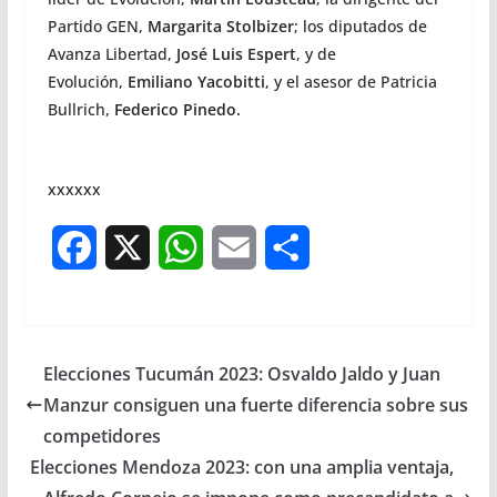
Partido GEN,
Margarita Stolbizer
; los diputados de
Avanza Libertad,
José Luis Espert
, y de
Evolución,
Emiliano Yacobitti
, y el asesor de Patricia
Bullrich,
Federico Pinedo.
xxxxxx
F
X
W
E
S
a
h
m
h
c
a
a
a
Elecciones Tucumán 2023: Osvaldo Jaldo y Juan
e
t
i
r
Manzur consiguen una fuerte diferencia sobre sus
b
s
l
e
competidores
Elecciones Mendoza 2023: con una amplia ventaja,
o
A