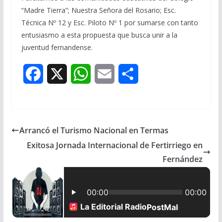
“Madre Tierra”; Nuestra Señora del Rosario; Esc.
Técnica Nº 12 y Esc. Piloto Nº 1 por sumarse con tanto
entusiasmo a esta propuesta que busca unir a la
juventud fernandense.
F
X
W
E
S
a
h
m
h
c
a
a
a
Arrancó el Turismo Nacional en Termas
e
t
i
r
Exitosa Jornada Internacional de Fertirriego en
b
s
l
e
Fernández
o
A
o
p
k
p