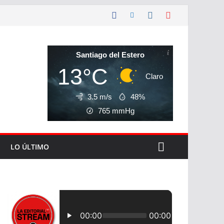
Santiago del Estero
13°C
Claro
3.5 m/s
48%
765
mmHg
LO ÚLTIMO