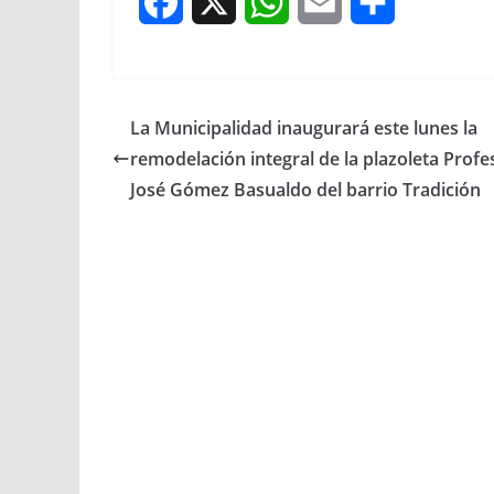
F
X
W
E
S
a
h
m
h
c
a
a
a
La Municipalidad inaugurará este lunes la
e
t
i
r
remodelación integral de la plazoleta Profe
b
s
l
e
José Gómez Basualdo del barrio Tradición
o
A
o
p
k
p