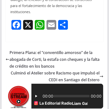
para el fortalecimiento de la democracia y las
instituciones.
F
X
W
E
S
a
h
m
h
c
a
a
a
Primera Plana: el “conventillo amoroso” de la
e
t
i
r
abogada de Corti, la estafa con cheques y la falta
b
s
l
e
de crédito en los bancos
Culminó el Atelier sobre Racismo que impulsó el
o
A
CEDI en Santiago del Estero
o
p
k
p