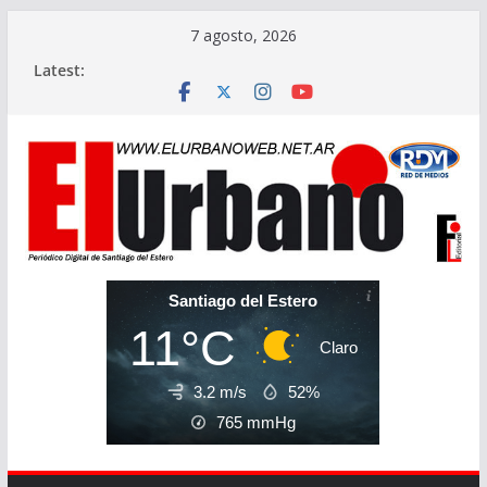
Skip
7 agosto, 2026
to
Latest:
content
Santiago del Estero
11°C
Claro
3.2 m/s
52%
765
mmHg