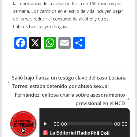
la importancia de la actividad física de 150 minutos por
semana. Los cambios en el estilo de vida incluyen dejar
de fumar, reducir el consumo de alcohol y otros
hábitos tóxicos y/o drogas.
F
X
W
E
S
a
h
m
h
c
a
a
a
Salió bajo fianza un testigo clave del caso Luciana
e
t
i
r
Torres: estaba detenido por abuso sexual
b
s
l
e
Fernández: exitosa charla sobre asesoramiento
previsional en el HCD
o
A
o
p
k
p