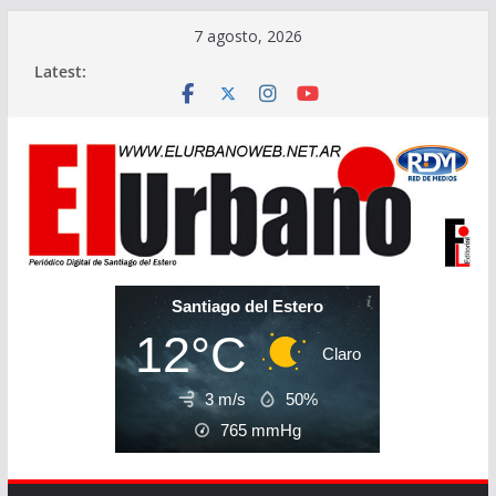
Skip
7 agosto, 2026
to
Latest:
content
Santiago del Estero
12°C
Claro
3 m/s
50%
765
mmHg