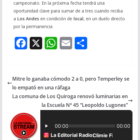
campeonato. En la próxima fecha tendrá una
oportunidad clave para sumar de a tres cuando reciba
a
Los Andes
en condición de
local
, en un duelo directo
por la permanencia
F
X
W
E
S
a
h
m
h
c
a
a
a
Mitre lo ganaba cómodo 2 a 0, pero Temperley se
e
t
i
r
lo empató en una ráfaga
b
s
l
e
La comuna de Los Quiroga renovó luminarias en
la Escuela Nº 45 “Leopoldo Lugones”
o
A
o
p
k
p