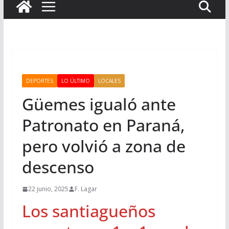
DEPORTES
LO ÚLTIMO
LOCALES
Güemes igualó ante
Patronato en Paraná,
pero volvió a zona de
descenso
22 junio, 2025
F. Lagar
Los santiagueños