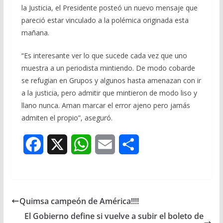
la Justicia, el Presidente posteó un nuevo mensaje que
pareció estar vinculado a la polémica originada esta
mañana.
“Es interesante ver lo que sucede cada vez que uno
muestra a un periodista mintiendo. De modo cobarde
se refugian en Grupos y algunos hasta amenazan con ir
a la justicia, pero admitir que mintieron de modo liso y
llano nunca. Aman marcar el error ajeno pero jamás
admiten el propio”, aseguró.
F
X
W
E
S
a
h
m
h
c
a
a
a
Quimsa campeón de América!!!!
e
t
i
r
El Gobierno define si vuelve a subir el boleto de