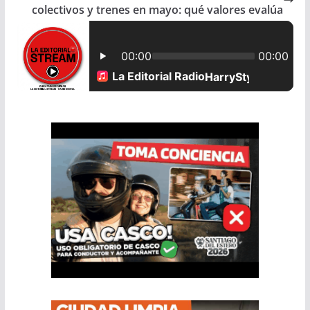
b
s
l
e
colectivos y trenes en mayo: qué valores evalúa
o
A
o
p
k
p