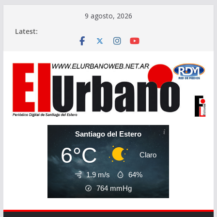
Skip
9 agosto, 2026
to
Latest:
content
Santiago del Estero
6°C
Claro
1.9 m/s
64%
764
mmHg