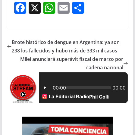
F
X
W
E
S
a
h
m
h
c
a
a
a
Brote histórico de dengue en Argentina: ya son
e
t
i
r
238 los fallecidos y hubo más de 333 mil casos
b
s
l
e
Milei anunciará superávit fiscal de marzo por
cadena nacional
o
A
o
p
k
p