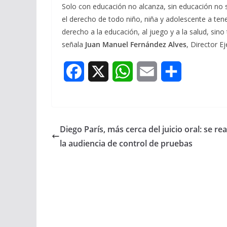
Solo con educación no alcanza, sin educación no 
el derecho de todo niño, niña y adolescente a tene
derecho a la educación, al juego y a la salud, sino
señala
Juan Manuel Fernández
Alves
, Director E
F
X
W
E
S
a
h
m
h
c
a
a
a
Diego París, más cerca del juicio oral: se rea
e
t
i
r
la audiencia de control de pruebas
b
s
l
e
o
A
o
p
k
p