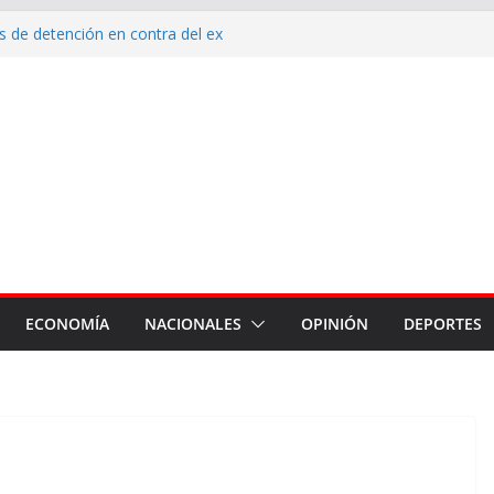
 de detención en contra del ex
qué estamos endeudados?
ón de Mamá”, para cuidar la
 durante y después del embarazo
nte de Malvinas en el corazón
la reposición de más de 120
armiento, Tradición y Smata
ECONOMÍA
NACIONALES
OPINIÓN
DEPORTES