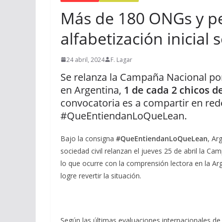
Más de 180 ONGs y pe
alfabetización inicia
24 abril, 2024
F. Lagar
Se relanza la Campaña Nacional por
en Argentina,
1 de cada 2 chicos d
convocatoria es a compartir en red
#QueEntiendanLoQueLean.
Bajo la consigna
#QueEntiendanLoQueLean
, Ar
sociedad civil relanzan el jueves 25 de abril la Cam
lo que ocurre con la comprensión lectora en la Arg
logre revertir la situación.
Según las últimas evaluaciones internacionales d