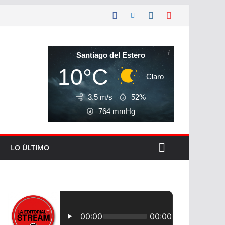
Santiago del Estero
10°C
Claro
3.5 m/s
52%
764
mmHg
LO ÚLTIMO