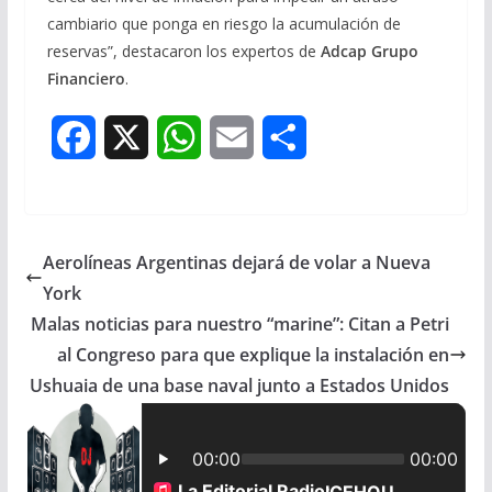
cambiario que ponga en riesgo la acumulación de
reservas”, destacaron los expertos de
Adcap Grupo
Financiero
.
F
X
W
E
S
a
h
m
h
c
a
a
a
Aerolíneas Argentinas dejará de volar a Nueva
e
t
i
r
York
b
s
l
e
Malas noticias para nuestro “marine”: Citan a Petri
al Congreso para que explique la instalación en
o
A
Ushuaia de una base naval junto a Estados Unidos
o
p
k
p