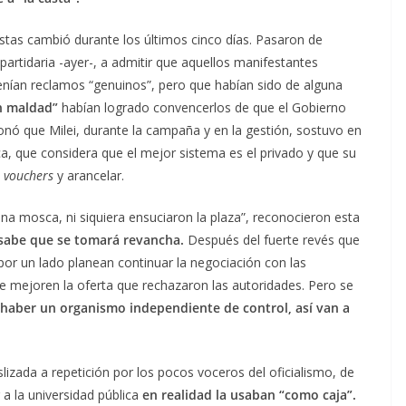
estas cambió durante los últimos cinco días. Pasaron de
partidaria -ayer-, a admitir que aquellos manifestantes
enían reclamos “genuinos”, pero que habían sido de alguna
n maldad”
habían logrado convencerlos de que el Gobierno
ionó que Milei, durante la campaña y en la gestión, sostuvo en
a, que considera que el mejor sistema es el privado y que su
e
vouchers
y arancelar.
na mosca, ni siquiera ensuciaron la plaza”, reconocieron esta
n sabe que se tomará revancha.
Después del fuerte revés que
or un lado planean continuar la negociación con las
e mejoren la oferta que rechazaron las autoridades. Pero se
 haber un organismo independiente de control, así van a
slizada a repetición por los pocos voceros del oficialismo, de
a la universidad pública
en realidad la usaban “como caja”.