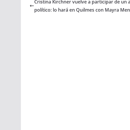
Cristina Kirchner vuelve a participar de un 
e
t
i
r
político: lo hará en Quilmes con Mayra Me
b
s
l
e
o
A
o
p
k
p