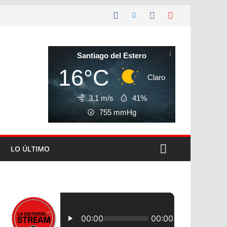
Santiago del Estero
16°C
Claro
3.1 m/s
41%
755
mmHg
LO ÚLTIMO