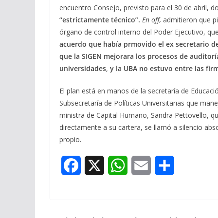
encuentro Consejo, previsto para el 30 de abril,
“estrictamente técnico”.
En off,
admitieron que pi
órgano de control interno del Poder Ejecutivo, qu
acuerdo que había prmovido el ex secretario de 
que la SIGEN mejorara los procesos de auditoría
universidades, y la UBA no estuvo entre las fir
El plan está en manos de la secretaría de Educac
Subsecretaría de Políticas Universitarias que mane
ministra de Capital Humano, Sandra Pettovello, qu
directamente a su cartera, se llamó a silencio abso
propio.
F
X
W
E
S
a
h
m
h
c
a
a
a