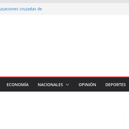
cusaciones cruzadas de
 la intervención de la Dirección
mantenimiento de calles con
uerto, Vinalar, Juan XXIII y
 drenajes pluviales
erna en Fernández
nes del Hospital Zonal de
ECONOMÍA
NACIONALES
OPINIÓN
DEPORTES