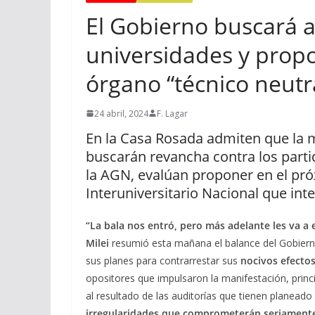
El Gobierno buscará a
universidades y prop
órgano “técnico neutr
24 abril, 2024
F. Lagar
En la Casa Rosada admiten que la ma
buscarán revancha contra los parti
la AGN, evalúan proponer en el pr
Interuniversitario Nacional que int
“La bala nos entró, pero más adelante les va a e
Milei
resumió esta mañana el balance del Gobiern
sus planes para contrarrestar sus
nocivos efectos
opositores que impulsaron la manifestación, princip
al resultado de las auditorías que tienen planeado
irregularidades que comprometerán seriamente 