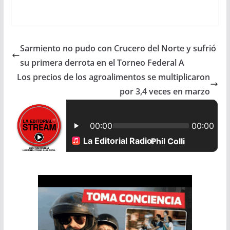
a
h
m
h
c
a
a
a
Sarmiento no pudo con Crucero del Norte y sufrió
e
t
i
r
su primera derrota en el Torneo Federal A
b
s
l
e
Los precios de los agroalimentos se multiplicaron
por 3,4 veces en marzo
o
A
o
p
k
p