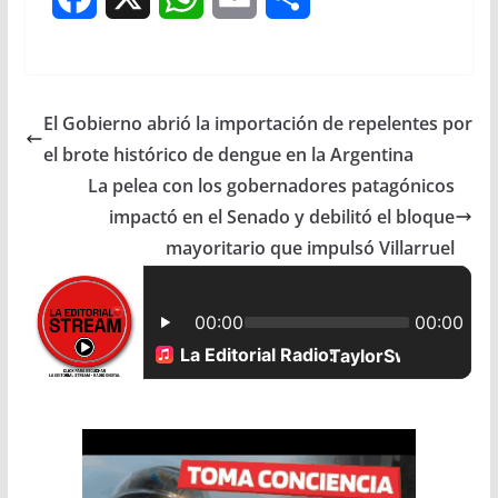
a
h
m
h
c
a
a
a
El Gobierno abrió la importación de repelentes por
e
t
i
r
el brote histórico de dengue en la Argentina
b
s
l
e
La pelea con los gobernadores patagónicos
impactó en el Senado y debilitó el bloque
o
A
mayoritario que impulsó Villarruel
o
p
k
p