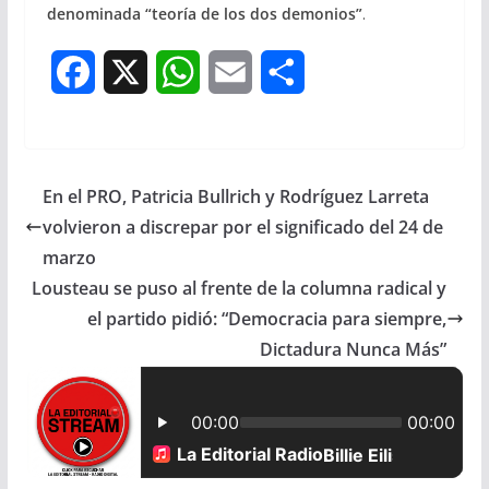
denominada “teoría de los dos demonios”
.
F
X
W
E
S
a
h
m
h
c
a
a
a
En el PRO, Patricia Bullrich y Rodríguez Larreta
e
t
i
r
volvieron a discrepar por el significado del 24 de
b
s
l
e
marzo
Lousteau se puso al frente de la columna radical y
o
A
el partido pidió: “Democracia para siempre,
o
p
Dictadura Nunca Más”
k
p