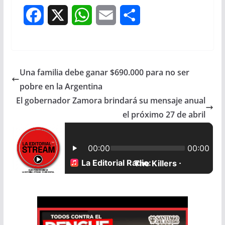
F
X
W
E
S
a
h
m
h
c
a
a
a
Una familia debe ganar $690.000 para no ser
e
t
i
r
pobre en la Argentina
b
s
l
e
El gobernador Zamora brindará su mensaje anual
el próximo 27 de abril
o
A
o
p
k
p