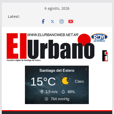
Skip
6 agosto, 2026
to
Latest:
content
Santiago del Estero
15°C
Claro
3.9 m/s
48%
764
mmHg