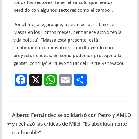
todos los sectores, tener el vínculo que hemos
perdido con algunos sectores como el campo”.
Por último, aseguró que, a pesar del perfil bajo de
Massa en los últimos meses, permanece activo “en la
vida política”
: “Massa está presente, está
colaborando con nosotros, contribuyendo con
proyectos e ideas, en cómo podemos proteger a la
gente”
, concluyó el nuevo titular del Frente Renovador.
F
X
W
E
S
a
h
m
h
c
a
a
a
Alberto Fernández se solidarizó con Petro y AMLO
e
t
i
r
y rechazó las críticas de Milei: “Es absolutamente
b
s
l
e
inadmisible”