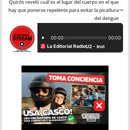
Quirós reveló cuál es el lugar del cuerpo en el que
o
A
hay que ponerse repelente para evitar la picadura
o
p
del dengue
k
p