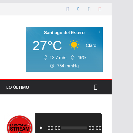
Santiago del Estero
27°C
Claro
12.7 m/s
46%
754
mmHg
LO ÚLTIMO