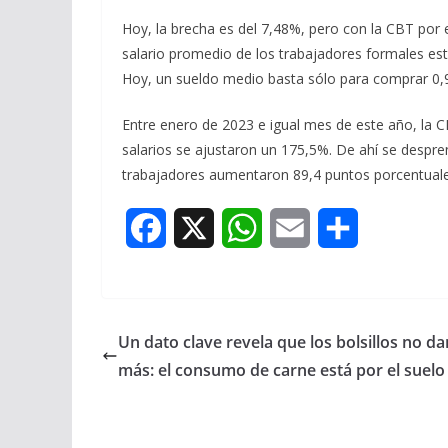
Hoy, la brecha es del 7,48%, pero con la CBT por 
salario promedio de los trabajadores formales est
Hoy, un sueldo medio basta sólo para comprar 0,
Entre enero de 2023 e igual mes de este año, la
salarios se ajustaron un 175,5%. De ahí se despre
trabajadores aumentaron 89,4 puntos porcentual
F
X
W
E
S
a
h
m
h
c
a
a
a
Un dato clave revela que los bolsillos no da
e
t
i
r
más: el consumo de carne está por el suelo
b
s
l
e
o
A