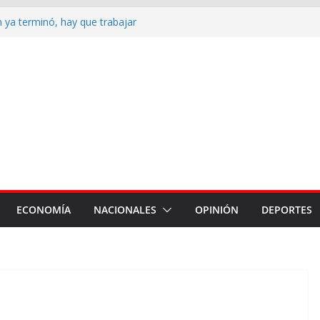
n ya terminó, hay que trabajar
iudad”
la reposición de más de 120
armiento, Tradición y Smata
 de detención en contra del ex
s con dificultades para
 hay una detenida
 de derrota en el Senado, el
 más polémico del proyecto
ECONOMÍA
NACIONALES
OPINIÓN
DEPORTES