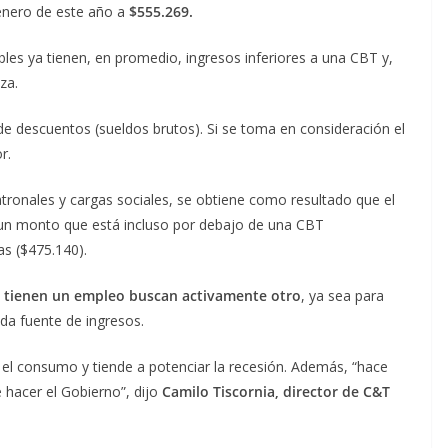
 enero de este año a
$555.269.
les ya tienen, en promedio, ingresos inferiores a una CBT y,
za.
 de descuentos (sueldos brutos). Si se toma en consideración el
or.
tronales y cargas sociales, se obtiene como resultado que el
 un monto que está incluso por debajo de una CBT
as ($475.140).
ue tienen un empleo buscan activamente otro
, ya sea para
da fuente de ingresos.
el consumo y tiende a potenciar la recesión. Además, “hace
e hacer el Gobierno”, dijo
Camilo Tiscornia, director de C&T