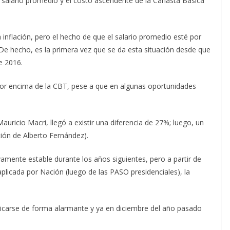
el salario promedio y el costo ascendente de la Canasta Básica
 inflación, pero el hecho de que el salario promedio esté por
De hecho, es la primera vez que se da esta situación desde que
e 2016.
por encima de la CBT, pese a que en algunas oportunidades
Mauricio Macri, llegó a existir una diferencia de 27%; luego, un
tión de Alberto Fernández).
vamente estable durante los años siguientes, pero a partir de
plicada por Nación (luego de las PASO presidenciales), la
icarse de forma alarmante y ya en diciembre del año pasado