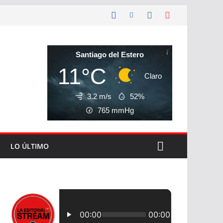
Santiago del Estero
11°C
Claro
3.2 m/s
52%
765
mmHg
LO ÚLTIMO