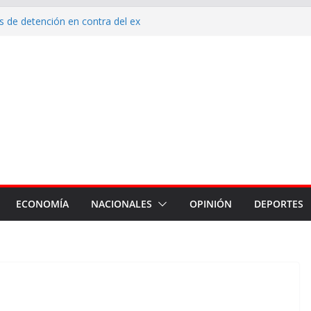
 de detención en contra del ex
qué estamos endeudados?
ón de Mamá”, para cuidar la
 durante y después del embarazo
nte de Malvinas en el corazón
la reposición de más de 120
armiento, Tradición y Smata
ECONOMÍA
NACIONALES
OPINIÓN
DEPORTES