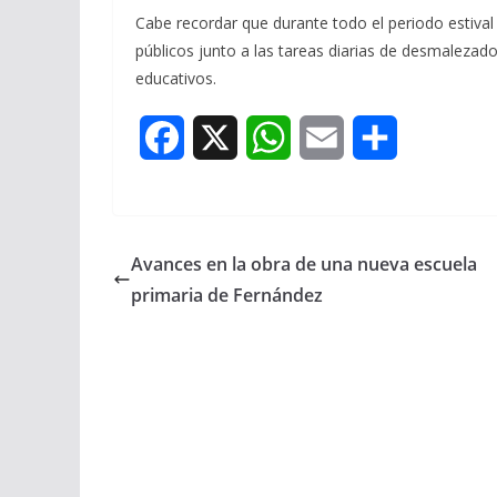
Cabe recordar que durante todo el periodo estival 
públicos junto a las tareas diarias de desmalezad
educativos.
F
X
W
E
S
a
h
m
h
c
a
a
a
Avances en la obra de una nueva escuela
e
t
i
r
primaria de Fernández
b
s
l
e
o
A
o
p
k
p