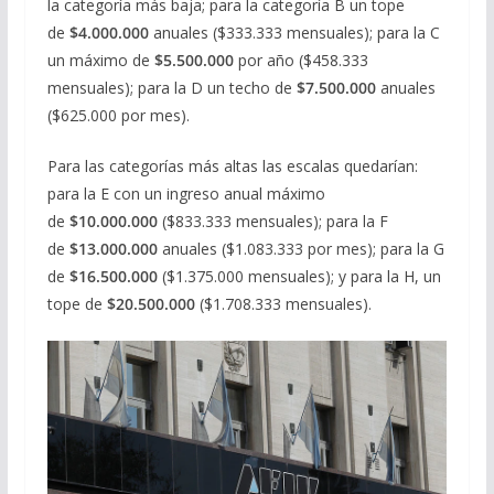
la categoría más baja; para la categoría B un tope
de
$4.000.000
anuales ($333.333 mensuales); para la C
un máximo de
$5.500.000
por año ($458.333
mensuales); para la D un techo de
$7.500.000
anuales
($625.000 por mes).
Para las categorías más altas las escalas quedarían:
para la E con un ingreso anual máximo
de
$10.000.000
($833.333 mensuales); para la F
de
$13.000.000
anuales ($1.083.333 por mes); para la G
de
$16.500.000
($1.375.000 mensuales); y para la H, un
tope de
$20.500.000
($1.708.333 mensuales).