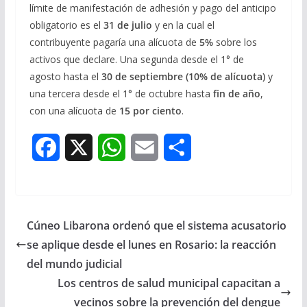
límite de manifestación de adhesión y pago del anticipo
obligatorio es el
31 de julio
y en la cual el
contribuyente pagaría una alícuota de
5%
sobre los
activos que declare. Una segunda desde el 1° de
agosto hasta el
30 de septiembre (10% de alícuota)
y
una tercera desde el 1° de octubre hasta
fin de año
,
con una alícuota de
15 por ciento
.
F
X
W
E
S
a
h
m
h
c
a
a
a
Cúneo Libarona ordenó que el sistema acusatorio
e
t
i
r
se aplique desde el lunes en Rosario: la reacción
b
s
l
e
del mundo judicial
Los centros de salud municipal capacitan a
o
A
vecinos sobre la prevención del dengue