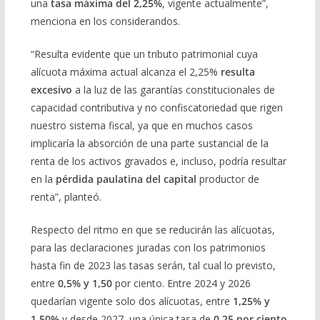
una
tasa máxima del 2,25%
, vigente actualmente”,
menciona en los considerandos.
“Resulta evidente que un tributo patrimonial cuya
alícuota máxima actual alcanza el 2,25%
resulta
excesivo
a la luz de las garantías constitucionales de
capacidad contributiva y no confiscatoriedad que rigen
nuestro sistema fiscal, ya que en muchos casos
implicaría la absorción de una parte sustancial de la
renta de los activos gravados e, incluso, podría resultar
en la
pérdida paulatina del capital
productor de
renta”, planteó.
Respecto del ritmo en que se reducirán las alícuotas,
para las declaraciones juradas con los patrimonios
hasta fin de 2023 las tasas serán, tal cual lo previsto,
entre
0,5% y 1,50
por ciento. Entre 2024 y 2026
quedarían vigente solo dos alícuotas, entre
1,25% y
1,50%
y desde 2027, una única tasa de
0,25 por ciento
.