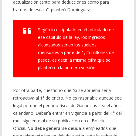
actualización tanto para deducciones como para
tramos de escala”, planteó Domínguez.
Según lo estipulado en el articulado de
ese capítulo de la ley, los ingresos
alcanzados serían los sueldos
mensuales a partir de 1,25 millones de
pesos, es decir la misma cifra que se
planteó en la primera versión
Por otra parte, cuestionó que “si se aprueba sería
retroactiva al 1° de enero. No es razonable aunque sea
legal porque el periodo fiscal de Ganancias sea el año
calendario. Debería entrar en vigencia a partir del 1° del
mes siguiente al de su publicación en el Boletin
Oficial.
No debe generarse deuda
a empleados que
probablemente hayan debido gastar todo lo cobrado