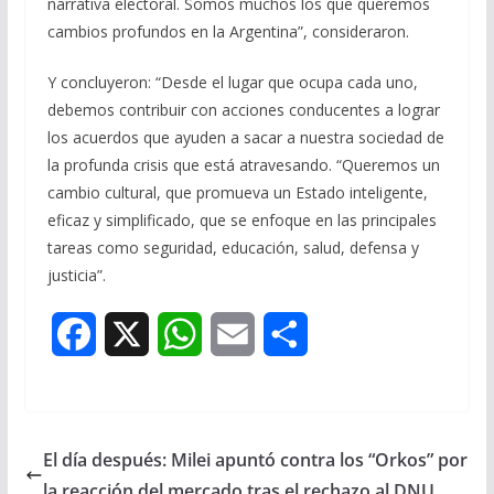
narrativa electoral. Somos muchos los que queremos
cambios profundos en la Argentina”, consideraron.
Y concluyeron: “Desde el lugar que ocupa cada uno,
debemos contribuir con acciones conducentes a lograr
los acuerdos que ayuden a sacar a nuestra sociedad de
la profunda crisis que está atravesando. “Queremos un
cambio cultural, que promueva un Estado inteligente,
eficaz y simplificado, que se enfoque en las principales
tareas como seguridad, educación, salud, defensa y
justicia”.
F
X
W
E
S
a
h
m
h
c
a
a
a
El día después: Milei apuntó contra los “Orkos” por
e
t
i
r
la reacción del mercado tras el rechazo al DNU