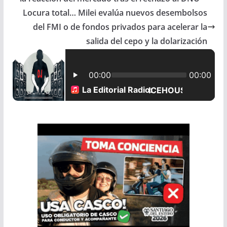
b
s
l
e
Locura total… Milei evalúa nuevos desembolsos
del FMI o de fondos privados para acelerar la
o
A
salida del cepo y la dolarización
o
p
k
p