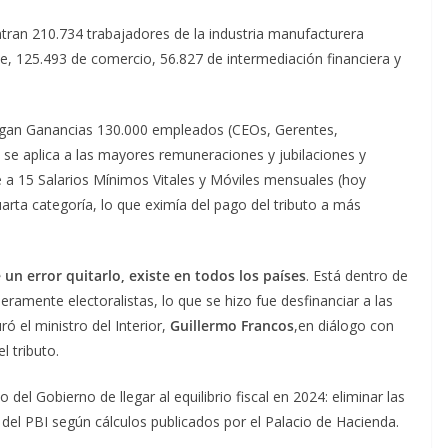
ntran 210.734 trabajadores de la industria manufacturera
rte, 125.493 de comercio, 56.827 de intermediación financiera y
 pagan Ganancias 130.000 empleados (CEOs, Gerentes,
to se aplica a las mayores remuneraciones y jubilaciones y
te a 15 Salarios Mínimos Vitales y Móviles mensuales (hoy
uarta categoría, lo que eximía del pago del tributo a más
 un error quitarlo, existe en todos los países
. Está dentro de
ramente electoralistas, lo que se hizo fue desfinanciar a las
ró el ministro del Interior,
Guillermo Francos
,en diálogo con
l tributo.
 del Gobierno de llegar al equilibrio fiscal en 2024: eliminar las
del PBI según cálculos publicados por el Palacio de Hacienda.