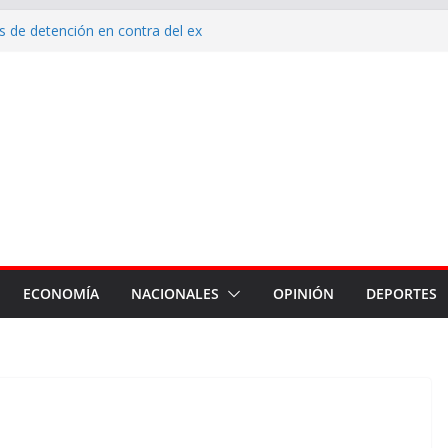
 de detención en contra del ex
qué estamos endeudados?
ón de Mamá”, para cuidar la
 durante y después del embarazo
nte de Malvinas en el corazón
la reposición de más de 120
armiento, Tradición y Smata
ECONOMÍA
NACIONALES
OPINIÓN
DEPORTES