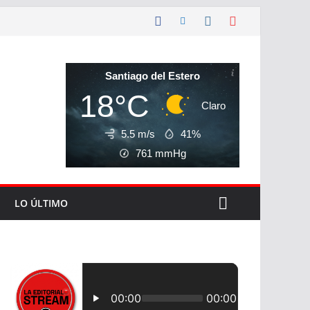
Santiago del Estero
18°C
Claro
5.5 m/s
41%
761
mmHg
LO ÚLTIMO