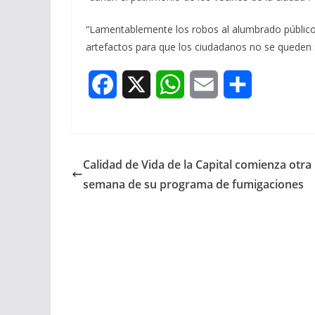
“Lamentablemente los robos al alumbrado público
artefactos para que los ciudadanos no se queden s
F
X
W
E
S
a
h
m
h
c
a
a
a
Calidad de Vida de la Capital comienza otra
e
t
i
r
semana de su programa de fumigaciones
b
s
l
e
o
A
o
p
k
p