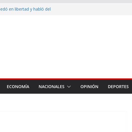
dó en libertad y habló del
e salió corriendo de su casa:
n ya terminó, hay que trabajar
iudad”
inauguró un acueducto y entregó
va Francia
indumentaria de trabajo al
al
ó el trabajo del personal de la
to por los 88 años de su
ECONOMÍA
NACIONALES
OPINIÓN
DEPORTES