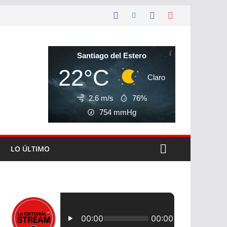
Santiago del Estero
22°C
Claro
2.6 m/s
76%
754
mmHg
LO ÚLTIMO