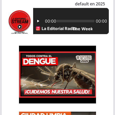
o
p
default en 2025
k
p