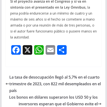
Si el proyecto avanza en el Congreso y si va en
sintonía con el presentado en la Ley Ómnibus
, la
pena podría endurecerse a un mínimo de cuatro y un
máximo de seis años si el hecho se cometiere a mano
armada o por una reunión de más de tres personas, o
si el autor fuere funcionario público o pusiere manos en
la autoridad.
F
X
W
E
S
a
h
m
h
c
a
a
a
La tasa de desocupación llegó al 5,7% en el cuarto
e
t
i
r
trimestre de 2023, con 822 mil desempleados en el
b
s
l
e
país
Los bonos en dólares superaron los USD 50 y los
o
A
inversores esperan que el Gobierno evite el