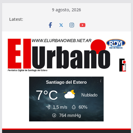
Skip
9 agosto, 2026
to
Latest:
content
Santiago del Estero
7°C
Nublado
1.5 m/s
60%
764
mmHg