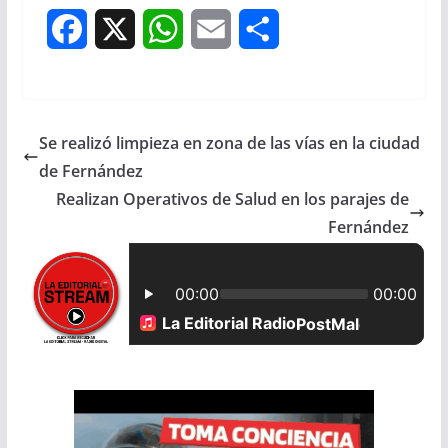
F
X
W
E
S
a
h
m
h
c
a
a
a
Se realizó limpieza en zona de las vías en la ciudad
e
t
i
r
de Fernández
b
s
l
e
Realizan Operativos de Salud en los parajes de
Fernández
o
A
o
p
k
p