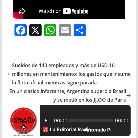
F
X
W
E
S
a
h
m
h
c
a
a
a
Sueldos de 140 empleados y más de USD 10
e
t
i
r
millones en mantenimiento: los gastos que insume
b
s
l
e
la flota oficial mientras sigue parada
En un clásico infartante, Argentina superó a Brasil
o
A
y se metió en los JJ.OO de París
o
p
k
p