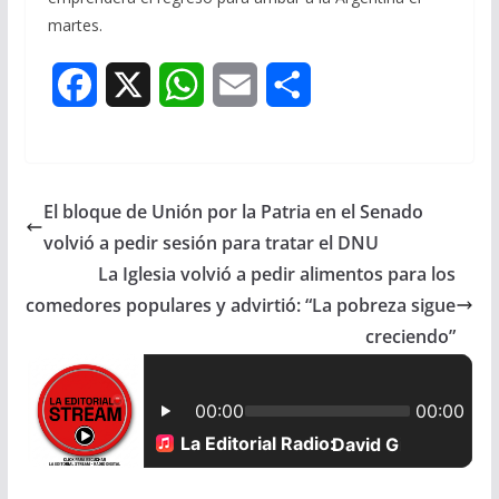
martes.
F
X
W
E
S
a
h
m
h
c
a
a
a
El bloque de Unión por la Patria en el Senado
e
t
i
r
volvió a pedir sesión para tratar el DNU
b
s
l
e
La Iglesia volvió a pedir alimentos para los
comedores populares y advirtió: “La pobreza sigue
o
A
creciendo”
o
p
k
p