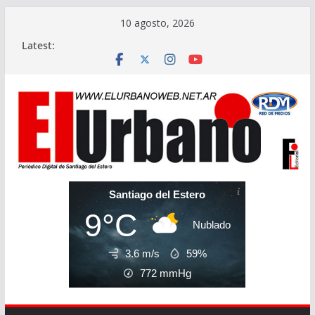
Skip
10 agosto, 2026
to
Latest:
content
Santiago del Estero
9°C
Nublado
3.6 m/s
59%
772
mmHg