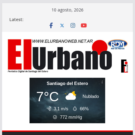
Skip
10 agosto, 2026
to
Latest:
content
Santiago del Estero
7°C
Nublado
3.1 m/s
66%
772
mmHg