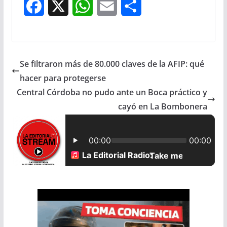
F
X
W
E
S
a
h
m
h
c
a
a
a
Se filtraron más de 80.000 claves de la AFIP: qué
e
t
i
r
hacer para protegerse
b
s
l
e
Central Córdoba no pudo ante un Boca práctico y
cayó en La Bombonera
o
A
o
p
k
p