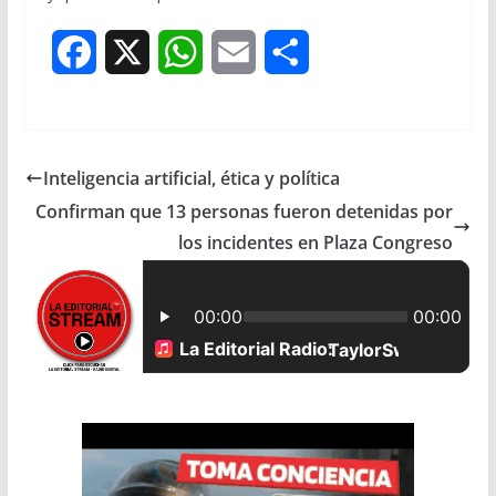
F
X
W
E
S
a
h
m
h
c
a
a
a
Inteligencia artificial, ética y política
e
t
i
r
Confirman que 13 personas fueron detenidas por
b
s
l
e
los incidentes en Plaza Congreso
o
A
o
p
k
p