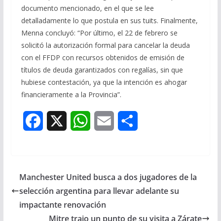
documento mencionado, en el que se lee
detalladamente lo que postula en sus tuits. Finalmente,
Menna concluyó: “Por último, el 22 de febrero se
solicitó la autorización formal para cancelar la deuda
con el FFDP con recursos obtenidos de emisión de
títulos de deuda garantizados con regalías, sin que
hubiese contestación, ya que la intención es ahogar
financieramente a la Provincia”.
F
X
W
E
S
a
h
m
h
c
a
a
a
Manchester United busca a dos jugadores de la
e
t
i
r
selección argentina para llevar adelante su
b
s
l
e
impactante renovación
Mitre trajo un punto de su visita a Zárate
o
A