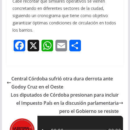
Cabe recordar que similares operativos se vienen
concretando en diferentes sectores de la ciudad,
siguiendo un cronograma que tiene como objetivo
garantizar óptimas condiciones de circulación en todos
los barrios.
F
X
W
E
S
a
h
m
h
c
a
a
a
Central Córdoba sufrió otra dura derrota ante
e
t
i
r
Godoy Cruz en el Oeste
b
s
l
e
Los diputados de Córdoba presionan para incluir
el Impuesto País en la discusión parlamentaria
o
A
pero el Gobierno se resiste
o
p
k
p