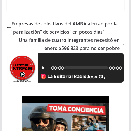
a
h
m
h
c
a
a
a
Empresas de colectivos del AMBA alertan por la
e
t
i
r
“paralización” de servicios “en pocos días”
b
s
l
e
Una familia de cuatro integrantes necesitó en
enero $596.823 para no ser pobre
o
A
o
p
k
p