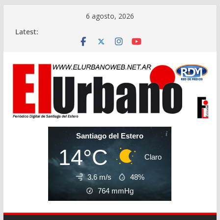
Skip
6 agosto, 2026
to
Latest:
content
Santiago del Estero
14°C
Claro
3.6 m/s
48%
764
mmHg