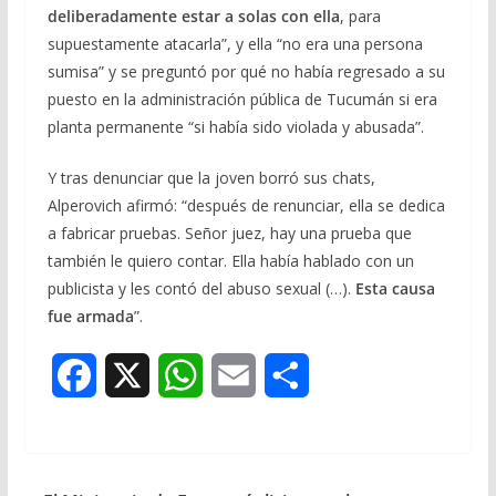
deliberadamente estar a solas con ella
, para
supuestamente atacarla”, y ella “no era una persona
sumisa” y se preguntó por qué no había regresado a su
puesto en la administración pública de Tucumán si era
planta permanente “si había sido violada y abusada”.
Y tras denunciar que la joven borró sus chats,
Alperovich afirmó: “después de renunciar, ella se dedica
a fabricar pruebas. Señor juez, hay una prueba que
también le quiero contar. Ella había hablado con un
publicista y les contó del abuso sexual (…).
Esta causa
fue armada
”.
F
X
W
E
S
a
h
m
h
c
a
a
a