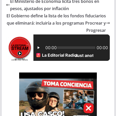
El Ministerio de Economía licita tres bonos en
e
t
i
r
pesos, ajustados por inflación
b
s
l
e
El Gobierno define la lista de los fondos fiduciarios
que eliminará: incluiría a los programas Procrear y
o
A
Progresar
o
p
k
p