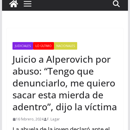
JUDICIALES
LO ÚLTIMO
NACIONALES
Juicio a Alperovich por
abuso: “Tengo que
denunciarlo, me quiero
sacar esta mierda de
adentro”, dijo la víctima
16 febrero, 2024
F. Lagar
La abuela de la joven declaró ante el