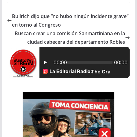
c
a
a
a
Bullrich dijo que “no hubo ningún incidente grave”
e
t
i
r
en torno al Congreso
b
s
l
e
Buscan crear una comisión Sanmartiniana en la
ciudad cabecera del departamento Robles
o
A
o
p
k
p