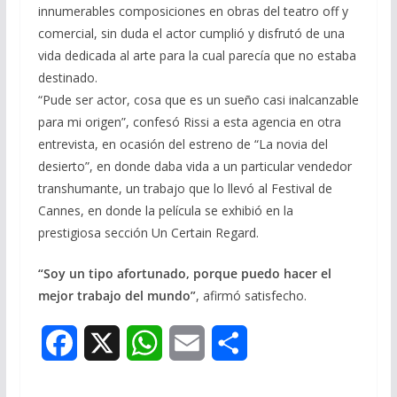
innumerables composiciones en obras del teatro off y
comercial, sin duda el actor cumplió y disfrutó de una
vida dedicada al arte para la cual parecía que no estaba
destinado.
“Pude ser actor, cosa que es un sueño casi inalcanzable
para mi origen”, confesó Rissi a esta agencia en otra
entrevista, en ocasión del estreno de “La novia del
desierto”, en donde daba vida a un particular vendedor
transhumante, un trabajo que lo llevó al Festival de
Cannes, en donde la película se exhibió en la
prestigiosa sección Un Certain Regard.
“Soy un tipo afortunado, porque puedo hacer el
mejor trabajo del mundo”
, afirmó satisfecho.
F
X
W
E
S
a
h
m
h