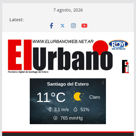
Skip
7 agosto, 2026
to
Latest:
content
Santiago del Estero
11°C
Claro
3.1 m/s
51%
765
mmHg