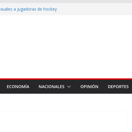
xuales a jugadoras de hockey
cusaciones cruzadas de
 la intervención de la Dirección
a de concejal nos corresponde
no hay que sembrar dudas”
 materno: acompañar a las
 lactancia
reunión de gabinete ampliada
ECONOMÍA
NACIONALES
OPINIÓN
DEPORTES