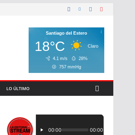
Santiago del Estero
18°C
Claro
4.1 m/s
28%
757
mmHg
LO ÚLTIMO