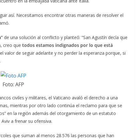
ncuentro en la embajada vaticana ante Italia.
uir así. Necesitamos encontrar otras maneras de resolver el
lamó.
a”
de una solución al conflicto y planteó: “San Agustín decía que
ía, creo que
todos estamos indignados por lo que está
l valor de seguir adelante y no perder la esperanza porque, si
.
Foto: AFP
lancos civiles y militares, el Vaticano avaló el derecho a una
as, mientras por otro lado continúa el reclamo para que se
dos” en la región además del otorgamiento de un estatuto
 Aviv a frenar su ofensiva.
ércoles que suman al menos 28.576 las personas que han