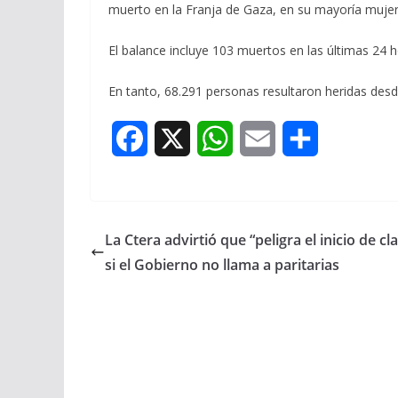
muerto en la Franja de Gaza, en su mayoría mujeres
El balance incluye 103 muertos en las últimas 24 h
En tanto, 68.291 personas resultaron heridas desde
F
X
W
E
S
a
h
m
h
c
a
a
a
La Ctera advirtió que “peligra el inicio de cl
e
t
i
r
si el Gobierno no llama a paritarias
b
s
l
e
o
A
o
p
k
p