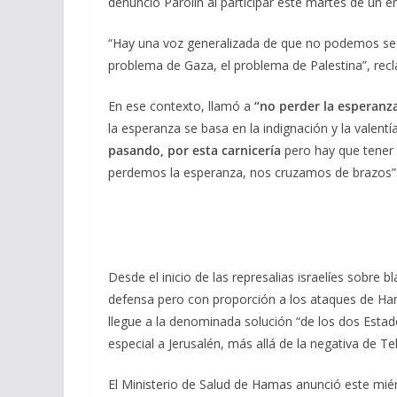
denunció Parolin al participar este martes de un e
“Hay una voz generalizada de que no podemos seg
problema de Gaza, el problema de Palestina”, rec
En ese contexto, llamó a
“no perder la esperanz
la esperanza se basa en la indignación y la valent
pasando, por esta carnicería
pero hay que tener e
perdemos la esperanza, nos cruzamos de brazos”
Desde el inicio de las represalias israelíes sobre b
defensa pero con proporción a los ataques de Ham
llegue a la denominada solución “de los dos Esta
especial a Jerusalén, más allá de la negativa de Tel
El Ministerio de Salud de Hamas anunció este mi