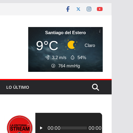
Santiago del Estero
9°C
Claro
3.2 m/s
54%
764
mmHg
LO ÚLTIMO