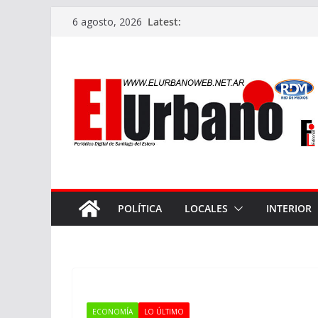
Skip
Latest:
6 agosto, 2026
to
content
POLÍTICA
LOCALES
INTERIOR
ECONOMÍA
LO ÚLTIMO