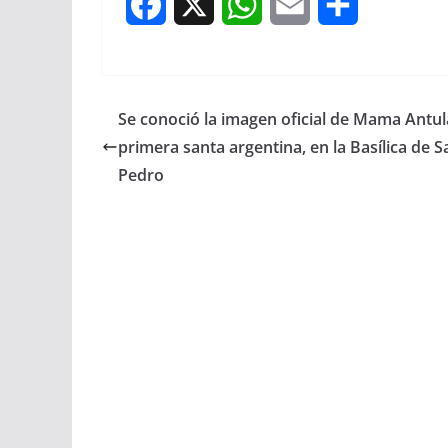
F
X
W
E
S
a
h
m
h
c
a
a
a
Se conoció la imagen oficial de Mama Antula
e
t
i
r
primera santa argentina, en la Basílica de S
b
s
l
e
Pedro
o
A
o
p
k
p