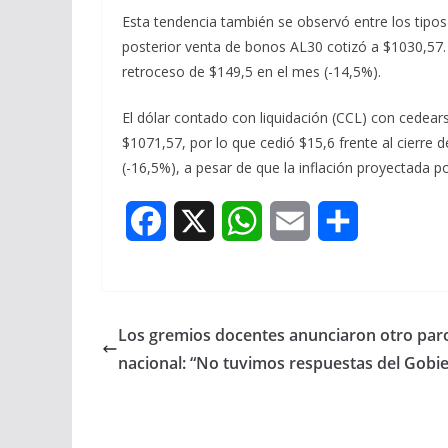
Esta tendencia también se observó entre los tipos
posterior venta de bonos AL30 cotizó a $1030,57
retroceso de $149,5 en el mes (-14,5%).
El dólar contado con liquidación (CCL) con cedears
$1071,57, por lo que cedió $15,6 frente al cierre 
(-16,5%), a pesar de que la inflación proyectada
F
X
W
E
S
a
h
m
h
c
a
a
a
Los gremios docentes anunciaron otro par
e
t
i
r
nacional: “No tuvimos respuestas del Gobi
b
s
l
e
o
A