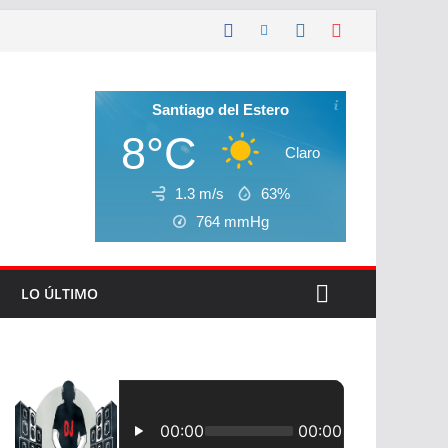
Santiago del Estero
8°C
Claro
1.3 m/s
63%
764
mmHg
LO ÚLTIMO