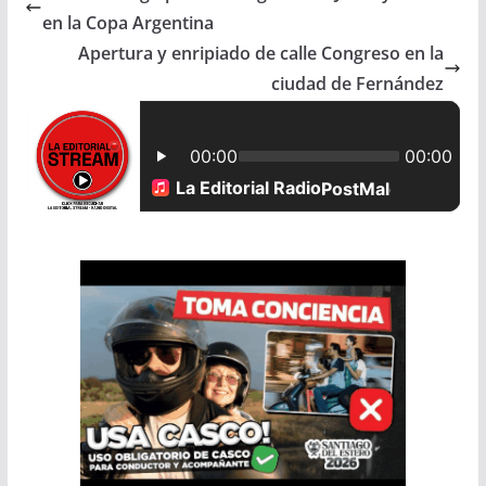
en la Copa Argentina
b
s
l
e
Apertura y enripiado de calle Congreso en la
ciudad de Fernández
o
A
o
p
k
p