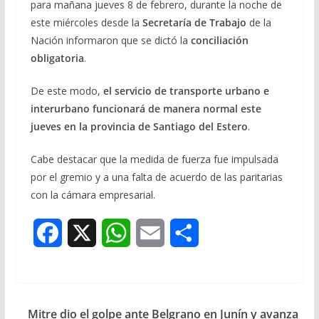
para mañana jueves 8 de febrero, durante la noche de
este miércoles desde la
Secretaría de Trabajo
de la
Nación informaron que se dictó la
conciliación
obligatoria
.
De este modo,
el servicio de transporte urbano e
interurbano funcionará de manera normal este
jueves en la provincia de Santiago del Estero
.
Cabe destacar que la medida de fuerza fue impulsada
por el gremio y a una falta de acuerdo de las paritarias
con la cámara empresarial.
F
X
W
E
S
a
h
m
h
c
a
a
a
Mitre dio el golpe ante Belgrano en Junín y avanza
e
t
i
r