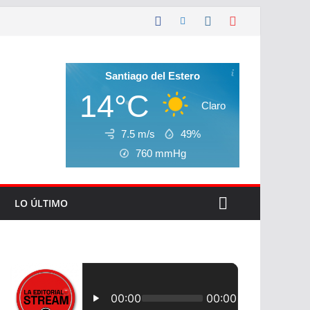
Santiago del Estero
14°C
Claro
7.5 m/s
49%
760
mmHg
LO ÚLTIMO