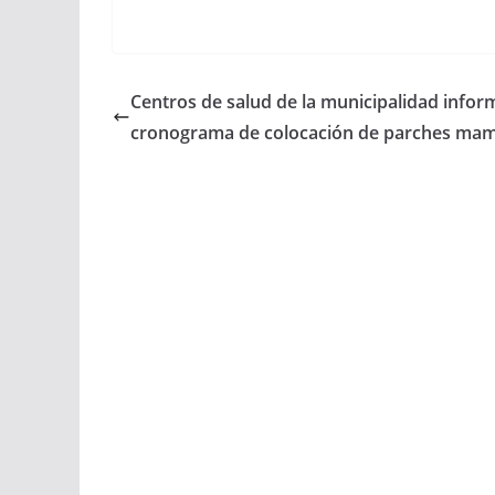
a
h
m
h
c
a
a
a
Centros de salud de la municipalidad info
e
t
i
r
cronograma de colocación de parches mam
b
s
l
e
o
A
o
p
k
p