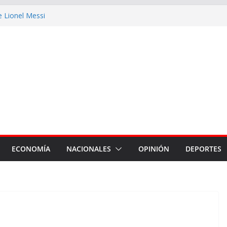
e Lionel Messi
có que se alcanzaron a
as en la ciudad
ada la muestra artística Proyecto
margen de maniobra y la
r la máxima prioridad
king Argentino de Golf Adaptado
ia de 20 competidores
ECONOMÍA
NACIONALES
OPINIÓN
DEPORTES