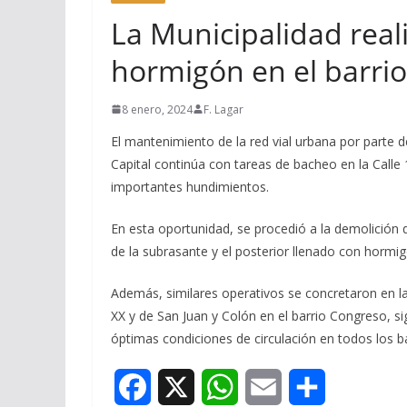
La Municipalidad real
hormigón en el barri
8 enero, 2024
F. Lagar
El mantenimiento de la red vial urbana por parte d
Capital continúa con tareas de bacheo en la Calle 
importantes hundimientos.
En esta oportunidad, se procedió a la demolición d
de la subrasante y el posterior llenado con hormig
Además, similares operativos se concretaron en la
XX y de San Juan y Colón en el barrio Congreso, 
óptimas condiciones de circulación en todos los ba
F
X
W
E
S