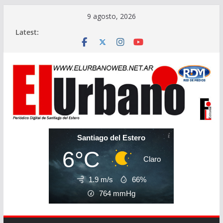
Skip
9 agosto, 2026
to
Latest:
content
Santiago del Estero
6°C
Claro
1.9 m/s
66%
764
mmHg