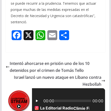
se puede recurrir a la prudencia. Tenemos que actuar
porque muchas de las medidas expresadas en el
Decreto de Necesidad y Urgencia son catastróficas”,
sentenció.
F
X
W
E
S
a
h
m
h
c
a
a
a
Intentó ahorcarse en prisión uno de los 10
e
t
i
r
detenidos por el crimen de Tomás Tello
b
s
l
e
Israel lanzó un nuevo ataque en Líbano contra
Hezbollah
o
A
o
p
k
p