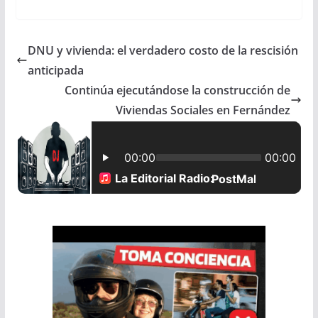
c
a
a
a
DNU y vivienda: el verdadero costo de la rescisión
e
t
i
r
anticipada
b
s
l
e
Continúa ejecutándose la construcción de
Viviendas Sociales en Fernández
o
A
o
p
k
p