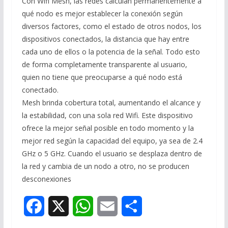
Con Wifi Mesh, las redes calculan permanentemente a
qué nodo es mejor establecer la conexión según
diversos factores, como el estado de otros nodos, los
dispositivos conectados, la distancia que hay entre
cada uno de ellos o la potencia de la señal. Todo esto
de forma completamente transparente al usuario,
quien no tiene que preocuparse a qué nodo está
conectado.
Mesh brinda cobertura total, aumentando el alcance y
la estabilidad, con una sola red Wifi. Este dispositivo
ofrece la mejor señal posible en todo momento y la
mejor red según la capacidad del equipo, ya sea de 2.4
GHz o 5 GHz. Cuando el usuario se desplaza dentro de
la red y cambia de un nodo a otro, no se producen
desconexiones
F
X
W
E
S
a
h
m
h