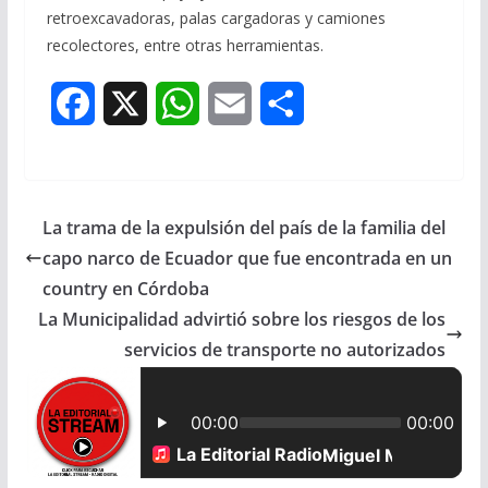
retroexcavadoras, palas cargadoras y camiones
recolectores, entre otras herramientas.
F
X
W
E
S
a
h
m
h
c
a
a
a
La trama de la expulsión del país de la familia del
e
t
i
r
capo narco de Ecuador que fue encontrada en un
b
s
l
e
country en Córdoba
La Municipalidad advirtió sobre los riesgos de los
o
A
servicios de transporte no autorizados
o
p
k
p