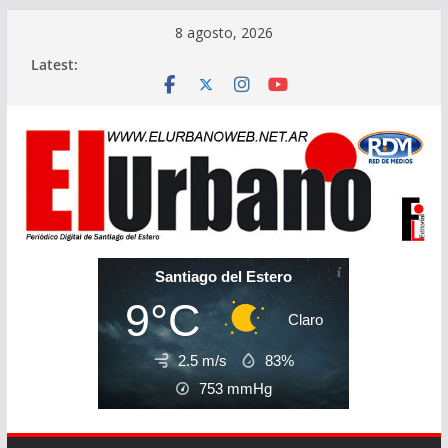
Skip
8 agosto, 2026
to
Latest:
content
Santiago del Estero
9°C
Claro
2.5 m/s
83%
753
mmHg