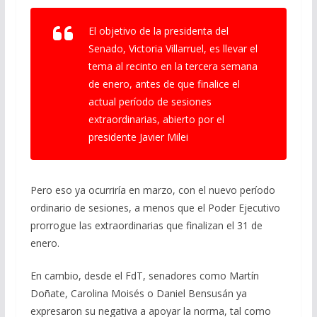
El objetivo de la presidenta del
Senado, Victoria Villarruel, es llevar el
tema al recinto en la tercera semana
de enero, antes de que finalice el
actual período de sesiones
extraordinarias, abierto por el
presidente Javier Milei
Pero eso ya ocurriría en marzo, con el nuevo período
ordinario de sesiones, a menos que el Poder Ejecutivo
prorrogue las extraordinarias que finalizan el 31 de
enero.
En cambio, desde el FdT, senadores como Martín
Doñate, Carolina Moisés o Daniel Bensusán ya
expresaron su negativa a apoyar la norma, tal como