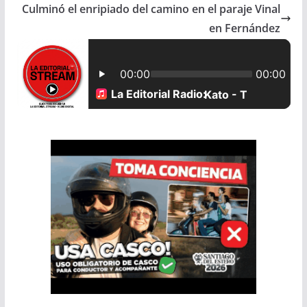
b
s
l
e
Culminó el enripiado del camino en el paraje Vinal
en Fernández
o
A
o
p
k
p