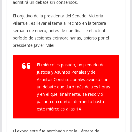
admitirá un debate sin consensos.
El objetivo de la presidenta del Senado, Victoria
Villarruel, es llevar el tema al recinto en la tercera
semana de enero, antes de que finalice el actual
período de sesiones extraordinarias, abierto por el
presidente Javier Milei
El miércoles pasado, un plenario de
Justicia y Asuntos Penales y de
Asuntos Constitucionales avanzó con
un debate que duró más de tres horas
y en el que, finalmente, se resolvió
pasar a un cuarto intermedio hasta
este miércoles a las 14
El expediente fue aprobado por la Cámara de