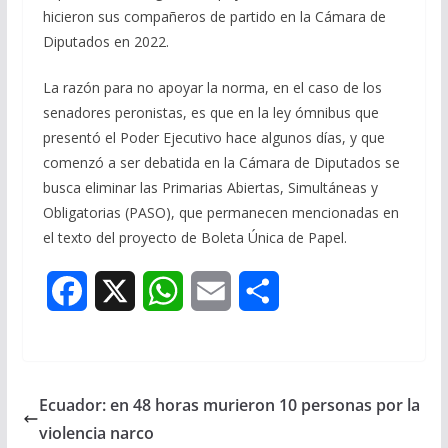
hicieron sus compañeros de partido en la Cámara de
Diputados en 2022.
La razón para no apoyar la norma, en el caso de los
senadores peronistas, es que en la ley ómnibus que
presentó el Poder Ejecutivo hace algunos días, y que
comenzó a ser debatida en la Cámara de Diputados se
busca eliminar las Primarias Abiertas, Simultáneas y
Obligatorias (PASO), que permanecen mencionadas en
el texto del proyecto de Boleta Única de Papel.
F
X
W
E
S
a
h
m
h
c
a
a
a
Ecuador: en 48 horas murieron 10 personas por la
e
t
i
r
violencia narco